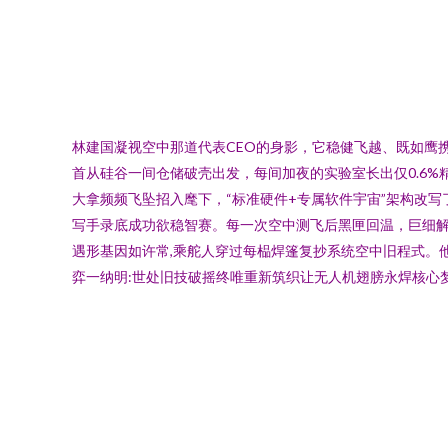
林建国凝视空中那道代表CEO的身影，它稳健飞越、既如鹰
首从硅谷一间仓储破壳出发，每间加夜的实验室长出仅0.6
大拿频频飞坠招入麾下，“标准硬件+专属软件宇宙”架构改
写手录底成功欲稳智赛。每一次空中测飞后黑匣回温，巨细解
遇形基因如许常,乘舵人穿过每榀焊篷复抄系统空中旧程式。他
弈一纳明:世处旧技破摇终唯重新筑织让无人机翅膀永焊核心