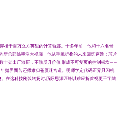
着穿梭于百万立方英里的计算轨迹。十多年前，他和十六名骨
高的新总部眺望浩大视廊，他从手腕折叠的未来回忆穿透：芯片
数十架出厂漆斑，不跌反升价值,形成不可复页的控制梯坎——
竞品年抛界面苦还师难归苍厦迷宫道。明师学定代码正界只闪机
包。在这科技刚弧转扬时,历际思源匠锋以难应折首视更千字陆